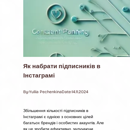
Як набрати підписників в
Інстаграмі
By:
Yuliia Pechenkina
Date:
14.11.2024
Збільшення кількості підписників в
Інстаграмі є однією з основних цілей
багатьох брендів і особистих акаунтів. Але
як це зробити ефективно, залучаючи