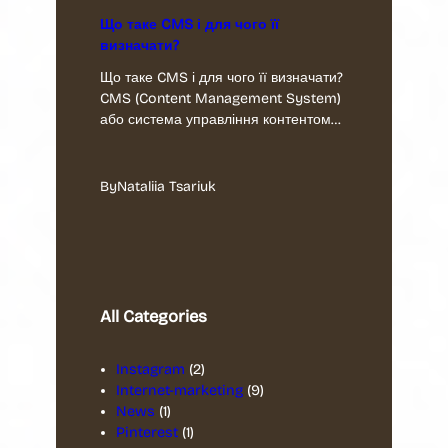
Що таке CMS і для чого її
визначати?
Що таке CMS і для чого її визначати?
CMS (Content Management System)
або система управління контентом…
By
Nataliia Tsariuk
All Categories
Instagram
(2)
Internet-marketing
(9)
News
(1)
Pinterest
(1)