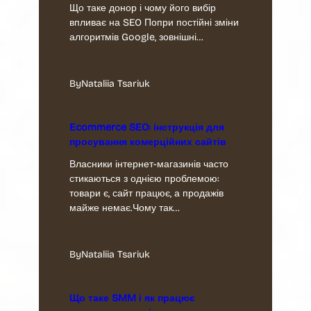
Що таке донор і чому його вибір
впливає на SEO Попри постійні зміни
алгоритмів Google, зовнішні…
By
Nataliia Tsariuk
Ecommerce SEO: інструкція для
просування комерційних сайтів
Власники інтернет-магазинів часто
стикаються з однією проблемою:
товари є, сайт працює, а продажів
майже немає.Чому так…
By
Nataliia Tsariuk
Що таке SMM і як працює