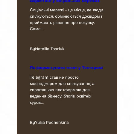
маркетинг у соціальних мережах
Соціальні мережі – це місце, де люди
спілкуються, обмінюються досвідом і
приймають рішення про покупку.
Саме…
By
Nataliia Tsariuk
Як форматувати текст у Телеграмі
Telegram став не просто
месенджером для спілкування, а
справжньою платформою для
ведення бізнесу, блогів, освітніх
курсів…
By
Yuliia Pechenkina