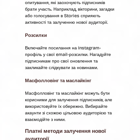
опитування, які заохочують підписників
брати участь. Наприклад, вікторини, загадки
або голосування в Stories сприяють
активності та залученню нової аудиторії.
Розсилки
Включайте посилання на Instagram-
профіль у свої email-розсилки. Нагадуйте
підписникам про свої оновлення та
закликайте слідкувати за новинами.
Масфолловінг та маслайкінг
Масфолловінг та маслайкінг можуть бути
корисними для залучення підписників, але
використовуйте їх обережно. Вибирайте
акаунти зі схожою цільовою аудиторією та
взаємодійте з ними.
Платні методи залучення нової
аудиторії